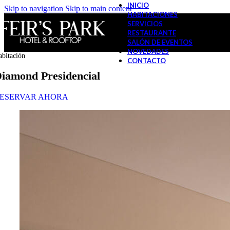
INICIO
Skip to navigation
Skip to main content
HABITACIONES
SERVICIOS
RESTAURANTE
SALÓN DE EVENTOS
NOVEDADES
abitación
CONTACTO
iamond Presidencial
ESERVAR AHORA